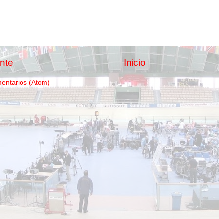
nte
Inicio
mentarios (Atom)