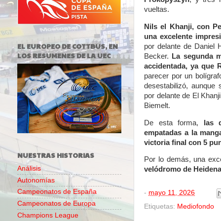
vueltas.
Nils el Khanji, con P
una excelente impres
EL EUROPEO DE COTTBUS, EN
por delante de Daniel
LOS RESUMENES DE LA UEC
Becker.
La segunda m
accidentada, ya que R
parecer por un bolígraf
desestabilizó, aunque s
por delante de El Khanj
Biemelt.
De esta forma,
las 
empatadas a la manga
victoria final con 5 p
NUESTRAS HISTORIAS
Por lo demás, una exc
Análisis
velódromo de Heidena
Autonomías
Campeonatos de España
-
mayo 11, 2026
Campeonatos de Europa
Etiquetas:
Mediofondo
Champions League