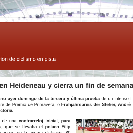
ión de ciclismo en pista
en Heideneau y cierra un fin de seman
rio ayer domingo de la tercera y última prueba
de un intenso f
re de Premio de Primavera, o
Frühjahrspreis der Steher, Andr
ictoria.
tó de una
contrarreloj inicial, para
, que se llevaba el polaco Filip
 mangas de la misma distancia, 80