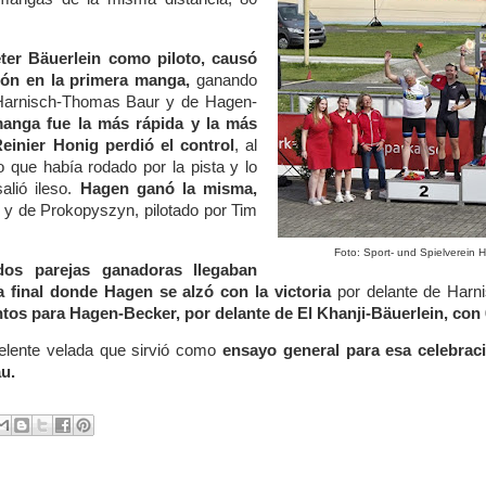
eter Bäuerlein como piloto, causó
ión en la primera manga,
ganando
 Harnisch-Thomas Baur y de Hagen-
anga fue la más rápida y la más
einier Honig perdió el control
, al
o que había rodado por la pista y lo
alió ileso.
Hagen ganó la misma,
i y de Prokopyszyn, pilotado por Tim
Foto: Sport- und Spielverein 
dos parejas ganadoras llegaban
 final donde Hagen se alzó con la victoria
por delante de Harni
untos para Hagen-Becker, por delante de El Khanji-Bäuerlein, con 
elente velada que sirvió como
ensayo general para esa celebraci
u.