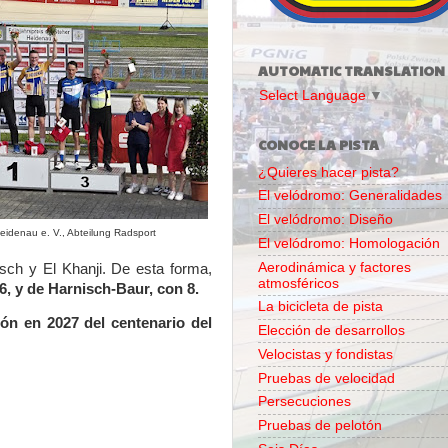
AUTOMATIC TRANSLATION
Select Language
▼
CONOCE LA PISTA
¿Quieres hacer pista?
El velódromo: Generalidades
El velódromo: Diseño
Heidenau e. V., Abteilung Radsport
El velódromo: Homologación
Aerodinámica y factores
sch y El Khanji. De esta forma,
atmosféricos
6, y de Harnisch-Baur, con 8.
La bicicleta de pista
ón en 2027 del centenario del
Elección de desarrollos
Velocistas y fondistas
Pruebas de velocidad
Persecuciones
Pruebas de pelotón