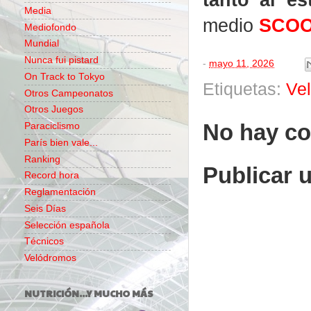
Media
medio
SCO
Mediofondo
Mundial
Nunca fui pistard
-
mayo 11, 2026
On Track to Tokyo
Etiquetas:
Ve
Otros Campeonatos
Otros Juegos
No hay co
Paraciclismo
París bien vale...
Ranking
Publicar 
Record hora
Reglamentación
Seis Días
Selección española
Técnicos
Velódromos
NUTRICIÓN...Y MUCHO MÁS