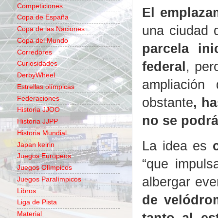
Competiciones
El emplazam
Copa de España
una ciudad 
Copa de las Naciones
Copa del Mundo
parcela in
Corredores
federal
, per
Curiosidades
DerbyWheel
ampliación
Estrellas olímpicas
Federaciones
obstante
, h
Historia JJOO
no se podrá
Historia JJPP
Historia Mundial
La idea es
Japan keirin
Juegos Europeos
“que impuls
Juegos Olímpicos
albergar ev
Juegos Paralímpicos
Libros
de velódrom
Liga de Pista
tanto al e
Material