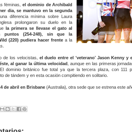
as féminas,
el dominio de Archibald
mer dia, se mantuvo en la segunda
una diferencia mínima sobre Laura
glesa prolongaron su duelo en la
que
la primera se llevase el gato al
 puntos (254-248), sin que la
ild (220) pudiera hacer frente
a la
as.
o de los velocistas,
el duelo entre el ‘veterano’ Jason Kenny y e
éste, al ganar la última velocidad
, aunque en las primeras jornad
El dominio británico fue total ya que la tercera plaza, con 111
oto de tándem y en esta ocasión compitiendo en solitario.
 14 de abril en Brisbane
(Australia), otra sede que se estrena este a
tarios: