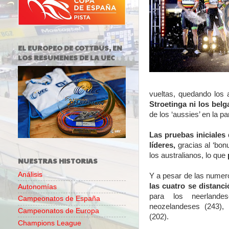
EL EUROPEO DE COTTBUS, EN
LOS RESUMENES DE LA UEC
vueltas, quedando los a
Stroetinga ni los bel
de los ‘aussies’ en la pa
Las pruebas iniciales 
líderes,
gracias al ‘bonu
los australianos, lo que
NUESTRAS HISTORIAS
Análisis
Y a pesar de las numero
las cuatro se distanc
Autonomías
para los neerlande
Campeonatos de España
neozelandeses (243), 
Campeonatos de Europa
(202).
Champions League