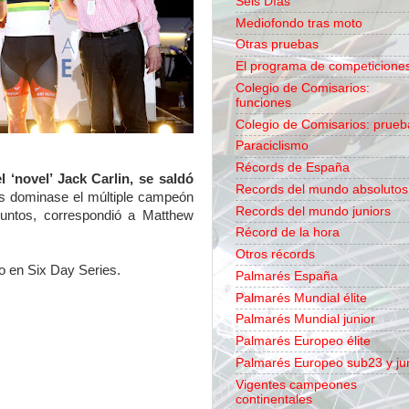
Seis Días
Mediofondo tras moto
Otras pruebas
El programa de competicione
Colegio de Comisarios:
funciones
Colegio de Comisarios: prueb
Paraciclismo
Récords de España
l ‘novel’ Jack Carlin, se saldó
Records del mundo absolutos
as dominase el múltiple campeón
Records del mundo juniors
 puntos, correspondió a Matthew
Récord de la hora
Otros récords
ño en Six Day Series.
Palmarés España
Palmarés Mundial élite
Palmarés Mundial junior
Palmarés Europeo élite
Palmarés Europeo sub23 y ju
Vigentes campeones
continentales