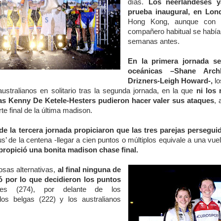
días.
Los neerlandeses y
prueba inaugural, en Lon
Hong Kong, aunque con 
compañero habitual se habí
semanas antes.
En la primera jornada se
oceánicas –Shane Arch
Drizners-Leigh Howard-,
lo
ustralianos en solitario tras la segunda jornada, en la que
ni los
gas Kenny De Ketele-Hesters pudieron hacer valer sus ataques
, 
rte final de la última madison.
de la tercera jornada propiciaron que las tres parejas persegui
s’ de la centena -llegar a cien puntos o múltiplos equivale a una vue
propició una bonita madison chase final.
sas alternativas,
al final ninguna de
ió por lo que decidieron los puntos
ses (274), por delante de los
los belgas (222) y los australianos