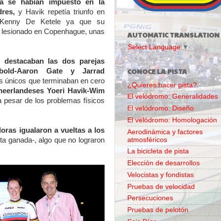
a se habían impuesto en la
dres,
y Havik
repetía triunfo en
Kenny De Ketele ya que su
a lesionado en Copenhague, unas
AUTOMATIC TRANSLATION
Select Language
▼
 destacaban las dos parejas
CONOCE LA PISTA
bold-Aaron Gate y Jarrad
s únicos que terminaban en cero
¿Quieres hacer pista?
 neerlandeses Yoeri Havik-Wim
El velódromo: Generalidades
a pesar de los problemas físicos
El velódromo: Diseño
El velódromo: Homologación
doras igualaron a vueltas a los
Aerodinámica y factores
atmosféricos
lta ganada-, algo que no lograron
La bicicleta de pista
Elección de desarrollos
Velocistas y fondistas
Pruebas de velocidad
Persecuciones
Pruebas de pelotón