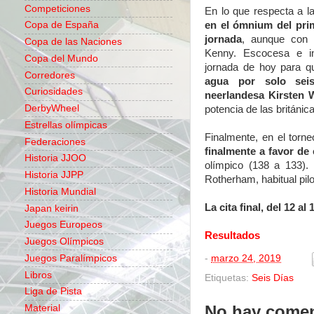
Competiciones
En lo que respecta a l
en el ómnium del pri
Copa de España
jornada
, aunque con 
Copa de las Naciones
Kenny. Escocesa e in
Copa del Mundo
jornada de hoy para 
Corredores
agua por solo seis
Curiosidades
neerlandesa Kirsten W
DerbyWheel
potencia de las británic
Estrellas olímpicas
Finalmente, en el torne
Federaciones
finalmente a favor de 
Historia JJOO
olímpico (138 a 133). 
Historia JJPP
Rotherham, habitual pil
Historia Mundial
La cita final, del 12 al
Japan keirin
Juegos Europeos
Resultados
Juegos Olímpicos
-
marzo 24, 2019
Juegos Paralímpicos
Libros
Etiquetas:
Seis Días
Liga de Pista
No hay comen
Material