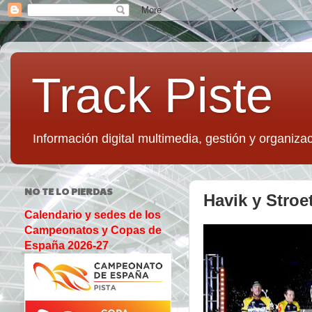
Track Piste
Información digital multimedia, gestión y organizac
NO TE LO PIERDAS
Havik y Stroe
Calendario y sedes de los
Campeonatos y Copas de
España 2026-27