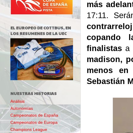
más adelan
17:11. Será
contrarrelo
EL EUROPEO DE COTTBUS, EN
LOS RESUMENES DE LA UEC
copando l
finalistas
a 
madison, p
menos en 
Sebastián M
NUESTRAS HISTORIAS
Análisis
Autonomías
Campeonatos de España
Campeonatos de Europa
Champions League