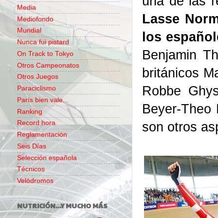
una de las r
Media
Lasse Norm
Mediofondo
Mundial
los español
Nunca fui pistard
Benjamin Th
On Track to Tokyo
Otros Campeonatos
británicos M
Otros Juegos
Robbe Ghys 
Paraciclismo
París bien vale...
Beyer-Theo R
Ranking
son otros as
Record hora
Reglamentación
Seis Días
Selección española
Técnicos
Velódromos
NUTRICIÓN...Y MUCHO MÁS