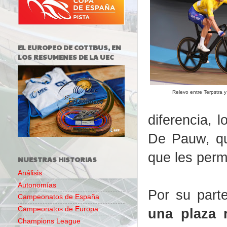
EL EUROPEO DE COTTBUS, EN
LOS RESUMENES DE LA UEC
Relevo entre Terpstra
diferencia, 
De Pauw, qu
que les permi
NUESTRAS HISTORIAS
Análisis
Autonomías
Por su par
Campeonatos de España
Campeonatos de Europa
una plaza 
Champions League