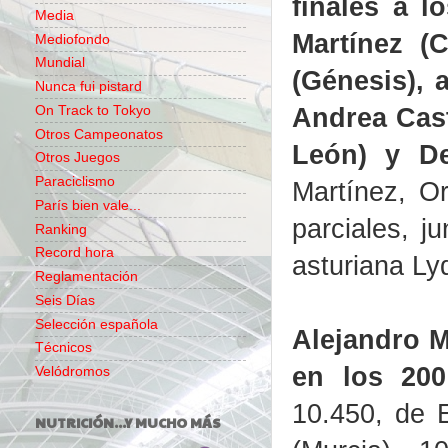
finales a l
Media
Martínez (
Mediofondo
Mundial
(Génesis), 
Nunca fui pistard
Andrea Cast
On Track to Tokyo
Otros Campeonatos
León) y De
Otros Juegos
Paraciclismo
Martínez, Or
París bien vale...
parciales, j
Ranking
Record hora
asturiana Lyd
Reglamentación
Seis Días
Selección española
Alejandro M
Técnicos
en los 200
Velódromos
10.450, de 
NUTRICIÓN...Y MUCHO MÁS