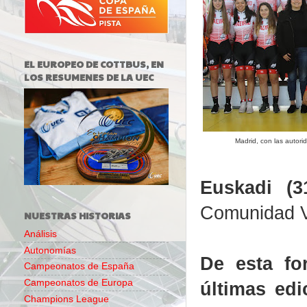
EL EUROPEO DE COTTBUS, EN
LOS RESUMENES DE LA UEC
Madrid, con las auto
Euskadi (3
Comunidad V
NUESTRAS HISTORIAS
Análisis
Autonomías
De esta fo
Campeonatos de España
Campeonatos de Europa
últimas ed
Champions League