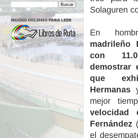
Solaguren co
MUCHO CICLISMO PARA LEER
En hombr
madrileño 
con 11.
demostrar 
que exh
Hermanas
y
mejor tie
velocidad 
Fernández
(
el desempate