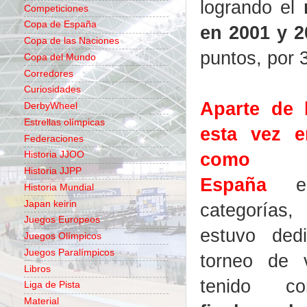
logrando el
Competiciones
Copa de España
en 2001 y 
Copa de las Naciones
puntos, por 
Copa del Mundo
Corredores
Curiosidades
Aparte de 
DerbyWheel
Estrellas olímpicas
esta vez e
Federaciones
como Ca
Historia JJOO
Historia JJPP
España
en 
Historia Mundial
Japan keirin
categorías,
Juegos Europeos
estuvo dedi
Juegos Olímpicos
Juegos Paralímpicos
torneo de 
Libros
tenido 
Liga de Pista
Material