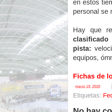
en estos tiem
personal se 
Hay que r
clasificado
pista:
veloci
equipos, óm
Fichas de l
-
marzo 19, 2020
Etiquetas:
Fe
No hay co