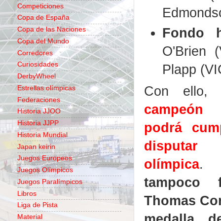
Competiciones
Edmondson
Copa de España
Fondo h
Copa de las Naciones
Copa del Mundo
O'Brien 
Corredores
Curiosidades
Plapp (VI
DerbyWheel
Con ello
Estrellas olímpicas
Federaciones
campeón
Historia JJOO
Historia JJPP
podrá cum
Historia Mundial
disputa
Japan keirin
Juegos Europeos
olímpica
. 
Juegos Olímpicos
tampoco f
Juegos Paralímpicos
Libros
Thomas Corn
Liga de Pista
medalla d
Material