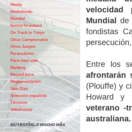
Media
velocidad
Mediofondo
Mundial
de B
Mundial
Nunca fui pistard
fondistas C
On Track to Tokyo
Otros Campeonatos
persecución,
Otros Juegos
Paraciclismo
París bien vale...
Entre los s
Ranking
afrontarán 
Record hora
Reglamentación
(Plouffe) y 
Seis Días
Howard y 
Selección española
Técnicos
veterano -t
Velódromos
australiana.
NUTRICIÓN...Y MUCHO MÁS