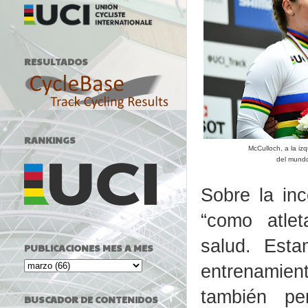
RESULTADOS
RANKINGS
McCulloch, a la i
del mundo
Sobre la inc
“como atle
salud. Est
PUBLICACIONES MES A MES
entrenamient
también p
BUSCADOR DE CONTENIDOS