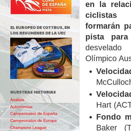
en la rela
ciclista
formarán p
EL EUROPEO DE COTTBUS, EN
LOS RESUMENES DE LA UEC
pista para
desvelad
Olímpico Aust
Velocida
McCulloc
NUESTRAS HISTORIAS
Velocida
Análisis
Hart (ACT
Autonomías
Campeonatos de España
Fondo m
Campeonatos de Europa
Baker (
Champions League