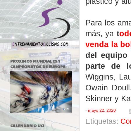
plástico y a
Para los ama
más, ya
t
od
venda la b
del equipo 
PROXIMOS MUNDIALES Y
parte de l
CAMPEONATOS DE EUROPA
Wiggins, La
Owain Doull,
Skinner y Ka
-
mayo 22, 2020
Etiquetas:
Co
CALENDARIO UCI