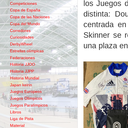
los Juegos d
Competiciones
Copa de España
distinta: D
Copa de las Naciones
centrada en
Copa del Mundo
Corredores
Skinner se r
Curiosidades
una plaza en
DerbyWheel
Estrellas olímpicas
Federaciones
Historia JJOO
Historia JJPP
Historia Mundial
Japan keirin
Juegos Europeos
Juegos Olímpicos
Juegos Paralímpicos
Libros
Liga de Pista
Material