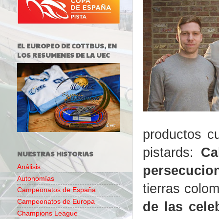
EL EUROPEO DE COTTBUS, EN
LOS RESUMENES DE LA UEC
productos c
pistards:
Ca
NUESTRAS HISTORIAS
persecucio
Análisis
Autonomías
tierras colo
Campeonatos de España
Campeonatos de Europa
de las cele
Champions League