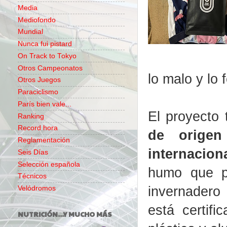
Media
Mediofondo
Mundial
Nunca fui pistard
On Track to Tokyo
Otros Campeonatos
lo malo y lo 
Otros Juegos
Paraciclismo
París bien vale...
El proyecto 
Ranking
Record hora
de origen
Reglamentación
internaciona
Seis Días
Selección española
humo que p
Técnicos
invernadero
Velódromos
está certif
NUTRICIÓN...Y MUCHO MÁS