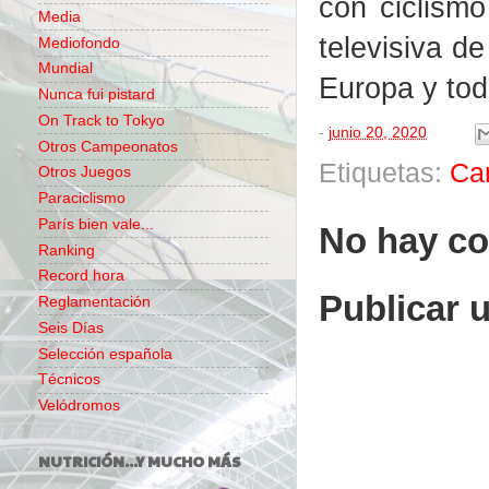
con ciclism
Media
televisiva d
Mediofondo
Mundial
Europa y to
Nunca fui pistard
On Track to Tokyo
-
junio 20, 2020
Otros Campeonatos
Etiquetas:
Ca
Otros Juegos
Paraciclismo
París bien vale...
No hay co
Ranking
Record hora
Publicar 
Reglamentación
Seis Días
Selección española
Técnicos
Velódromos
NUTRICIÓN...Y MUCHO MÁS