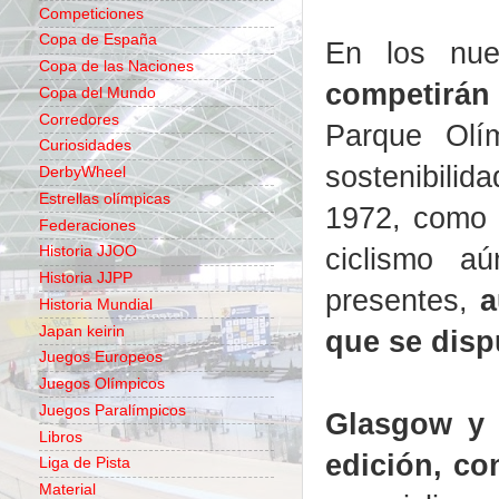
Competiciones
Copa de España
En los nu
Copa de las Naciones
competirán
Copa del Mundo
Corredores
Parque Olí
Curiosidades
sostenibili
DerbyWheel
Estrellas olímpicas
1972, como u
Federaciones
ciclismo a
Historia JJOO
Historia JJPP
presentes,
a
Historia Mundial
Japan keirin
que se disp
Juegos Europeos
Juegos Olímpicos
Juegos Paralímpicos
Glasgow y 
Libros
edición, co
Liga de Pista
Material