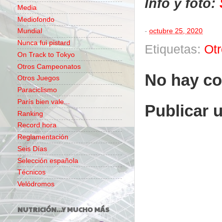
Info y foto:
Media
Mediofondo
-
octubre 25, 2020
Mundial
Nunca fui pistard
Etiquetas:
Ot
On Track to Tokyo
Otros Campeonatos
No hay co
Otros Juegos
Paraciclismo
París bien vale...
Publicar 
Ranking
Record hora
Reglamentación
Seis Días
Selección española
Técnicos
Velódromos
NUTRICIÓN...Y MUCHO MÁS