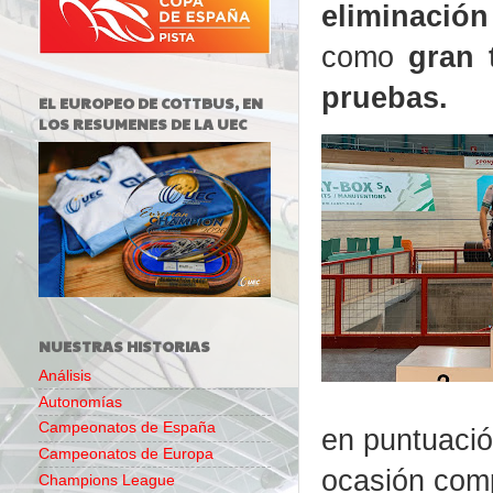
eliminació
como
gran 
pruebas.
EL EUROPEO DE COTTBUS, EN
LOS RESUMENES DE LA UEC
NUESTRAS HISTORIAS
Análisis
Autonomías
Campeonatos de España
en puntuació
Campeonatos de Europa
ocasión comp
Champions League