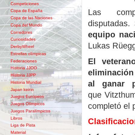
Competiciones
Las comp
Copa de España
Copa de las Naciones
disputadas.
Copa del Mundo
equipo naci
Corredores
Curiosidades
Lukas Rüegg
DerbyWheel
Estrellas olímpicas
El veteran
Federaciones
Historia JJOO
eliminación
Historia JJPP
al ganar 
Historia Mundial
Japan keirin
que Vitzthum
Juegos Europeos
completó el 
Juegos Olímpicos
Juegos Paralímpicos
Libros
Clasificaci
Liga de Pista
Material