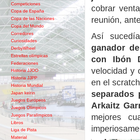
Competiciones
cobrar venta
Copa de España
reunión, ant
Copa de las Naciones
Copa del Mundo
Corredores
Así suced
Curiosidades
ganador de
DerbyWheel
Estrellas olímpicas
con Ibón 
Federaciones
velocidad y 
Historia JJOO
Historia JJPP
en el scratch
Historia Mundial
separados 
Japan keirin
Juegos Europeos
Arkaitz Ga
Juegos Olímpicos
mejores cua
Juegos Paralímpicos
Libros
imperiosamen
Liga de Pista
Material