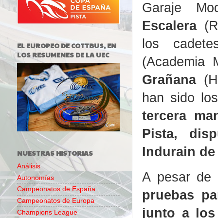
Garaje M
Escalera
(R
los cadet
EL EUROPEO DE COTTBUS, EN
LOS RESUMENES DE LA UEC
(Academia 
Grañana
(H
han sido lo
tercera ma
Pista, di
Indurain de 
NUESTRAS HISTORIAS
Análisis
A pesar de
Autonomías
Campeonatos de España
pruebas par
Campeonatos de Europa
junto a los
Champions League