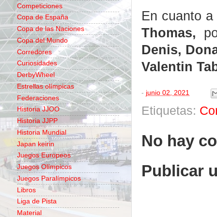
Competiciones
En cuanto a 
Copa de España
Thomas,
p
Copa de las Naciones
Copa del Mundo
Denis, Dona
Corredores
Valentin Tab
Curiosidades
DerbyWheel
Estrellas olímpicas
-
junio 02, 2021
Federaciones
Etiquetas:
Co
Historia JJOO
Historia JJPP
Historia Mundial
No hay co
Japan keirin
Juegos Europeos
Publicar 
Juegos Olímpicos
Juegos Paralímpicos
Libros
Liga de Pista
Material