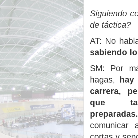
Siguiendo co
de táctica?
AT: No habl
sabiendo lo
SM: Por má
hagas,
hay 
carrera, p
que tam
preparadas
comunicar a
cortas y senc