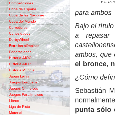
Foto: #GoT
Competiciones
Copa de España
para ambos
Copa de las Naciones
Copa del Mundo
Bajo el títul
Corredores
a repasar 
Curiosidades
DerbyWheel
castellonen
Estrellas olímpicas
Federaciones
ambos, que c
Historia JJOO
el bronce, n
Historia JJPP
Historia Mundial
¿Cómo defini
Japan keirin
Juegos Europeos
Sebastián M
Juegos Olímpicos
Juegos Paralímpicos
normalment
Libros
Liga de Pista
punta sólo 
Material