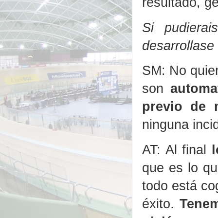
resultado, ge
Si pudiera
desarrollase
SM: No quier
son
automa
previo de
ninguna inci
AT: Al final
que es lo qu
todo está co
éxito.
Tenem