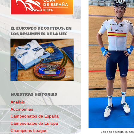
EL EUROPEO DE COTTBUS, EN
LOS RESUMENES DE LA UEC
NUESTRAS HISTORIAS
Análisis
Autonomías
Campeonatos de España
Campeonatos de Europa
Champions League
Los dos pistards, la pa