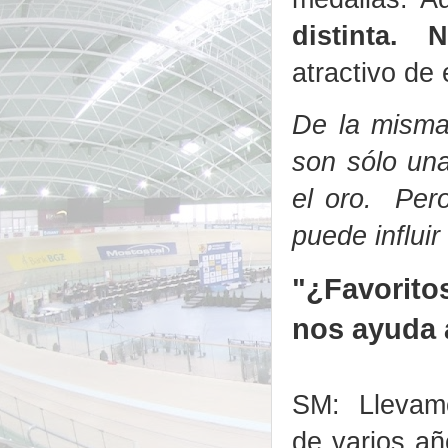
distinta.
N
atractivo de 
De la misma
son sólo una
el oro.
Pero
puede influir
"¿Favorito
nos ayuda a
SM: Llevamo
de varios a