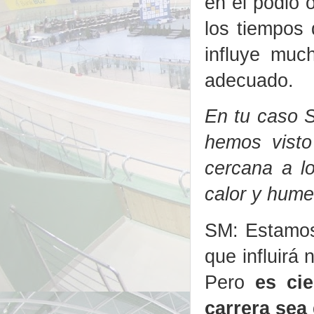
en el podio 
los tiempos 
influye muc
adecuado.
En tu caso S
hemos visto
cercana a l
calor y hu
SM: Estamos 
que influirá
Pero
es ci
carrera sea