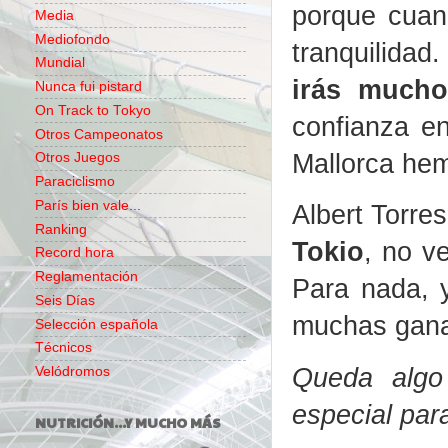
porque cuan
Media
Mediofondo
tranquilidad
Mundial
irás mucho
Nunca fui pistard
On Track to Tokyo
confianza en
Otros Campeonatos
Mallorca he
Otros Juegos
Paraciclismo
París bien vale...
Albert Torre
Ranking
Tokio
, no v
Record hora
Reglamentación
Para nada, 
Seis Días
muchas gana
Selección española
Técnicos
Queda algo
Velódromos
especial par
NUTRICIÓN...Y MUCHO MÁS