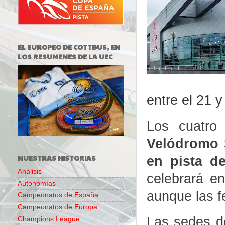
EL EUROPEO DE COTTBUS, EN
LOS RESUMENES DE LA UEC
entre el 21 y 
Los cuatro
Velódromo S
NUESTRAS HISTORIAS
en pista d
Análisis
celebrará e
Autonomías
aunque las f
Campeonatos de España
Campeonatos de Europa
Las sedes d
Champions League