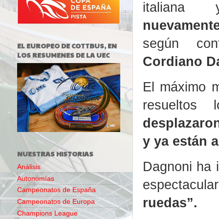
italia
nuevament
según conf
EL EUROPEO DE COTTBUS, EN
LOS RESUMENES DE LA UEC
Cordiano Da
El máximo ma
resueltos 
desplazaron
y ya están 
NUESTRAS HISTORIAS
Dagnoni ha i
Análisis
Autonomías
espectacula
Campeonatos de España
ruedas”.
Campeonatos de Europa
Champions League