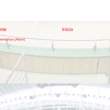
nte
Inicio
mentarios (Atom)