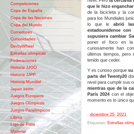
nivel. Pero
la cercanía
Competiciones
que le hizo enganchars
Copa de España
de la bicicleta y la co
Copa de las Naciones
para los Mundiales junio
lo que le
abrió la
Copa del Mundo
estadounidense con 
Corredores
supusiera cambiar S
Curiosidades
poner el foco en la
DerbyWheel
curiosamente han con
Estrellas olímpicas
últimos tiempos, pero 
tenido que ceder.
Federaciones
Historia JJOO
Y es curioso porque
su
Historia JJPP
parte del Twenty20
don
Historia Mundial
nivel para cumplir sus o
mientras que de la c
Japan keirin
París 2024
con el objet
Juegos Europeos
momento es lo único que
Juegos Olímpicos
Juegos Paralímpicos
-
diciembre 25, 2021
Libros
Etiquetas:
Estrellas olím
Liga de Pista
Material