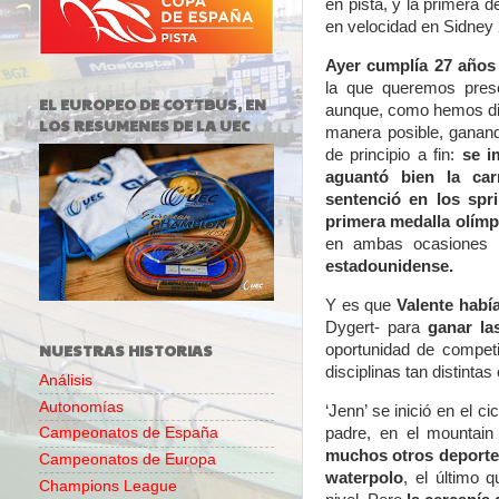
en pista, y la primera d
en velocidad en Sidney
Ayer cumplía 27 años 
la que queremos pres
EL EUROPEO DE COTTBUS, EN
aunque, como hemos dic
LOS RESUMENES DE LA UEC
manera posible, ganand
de principio a fin:
se i
aguantó bien la car
sentenció en los spri
primera medalla olímp
en ambas ocasiones
estadounidense.
Y es que
Valente habí
Dygert- para
ganar la
NUESTRAS HISTORIAS
oportunidad de compet
disciplinas tan distint
Análisis
Autonomías
‘Jenn’ se inició en el c
padre, en el mountai
Campeonatos de España
muchos otros deportes
Campeonatos de Europa
waterpolo
, el último 
Champions League