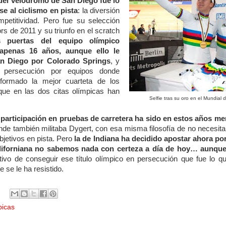
 del velódromo de San Diego fue lo
e al ciclismo en pista
: la diversión
mpetitividad. Pero fue su selección
rs de 2011 y su triunfo en el scratch
s puertas del equipo olímpico
apenas 16 años, aunque ello le
an Diego por Colorado Springs
, y
 persecución por equipos donde
formado la mejor cuarteta de los
que en las dos citas olímpicas han
Selfie tras su oro en el Mundial 
 participación en pruebas de carretera ha sido en estos años m
de también militaba Dygert, con esa misma filosofía de no necesit
bjetivos en pista. Pero
la de Indiana ha decidido apostar ahora po
aliforniana no sabemos nada con certeza a día de hoy… aunque
ivo de conseguir ese título olímpico en persecución que fue lo que
 se le ha resistido.
picas