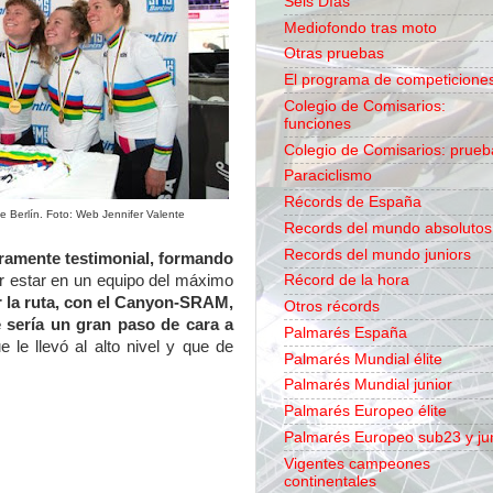
Seis Días
Mediofondo tras moto
Otras pruebas
El programa de competicione
Colegio de Comisarios:
funciones
Colegio de Comisarios: prueb
Paraciclismo
Récords de España
de Berlín. Foto: Web Jennifer Valente
Records del mundo absolutos
Records del mundo juniors
eramente testimonial, formando
Récord de la hora
ar estar en un equipo del máximo
r la ruta, con el Canyon-SRAM,
Otros récords
 sería un gran paso de cara a
Palmarés España
 le llevó al alto nivel y que de
Palmarés Mundial élite
Palmarés Mundial junior
Palmarés Europeo élite
Palmarés Europeo sub23 y ju
Vigentes campeones
continentales