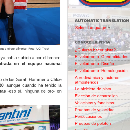
AUTOMATIC TRANSLATION
Select Language
▼
CONOCE LA PISTA
ndo el oro olímpico. Foto: UCI Track
¿Quieres hacer pista?
El velódromo: Generalidades
ya había subido a por el bronce,
ntrada en el equipo nacional
El velódromo: Diseño
El velódromo: Homologación
Aerodinámica y factores
ato de las Sarah Hammer o Chloe
atmosféricos
20
, aunque cuando ha tenido la
La bicicleta de pista
tas
-eso sí, ninguna de oro- en
Elección de desarrollos
Velocistas y fondistas
Pruebas de velocidad
Persecuciones
Pruebas de pelotón