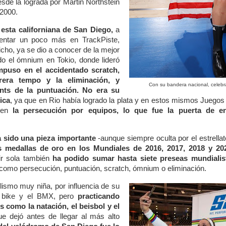
esde la lograda por Martin Northstein
 2000.
esta californiana de San Diego,
a
entar un poco más en TrackPiste,
ho, ya se dio a conocer de la mejor
o el ómnium en Tokio, donde lideró
mpuso en el accidentado scratch,
rera tempo y la eliminación, y
Con su bandera nacional, celebra
nts de la puntuación.
No era su
ica
, ya que en Rio había logrado la plata y en estos mismos Juegos 
 en
la persecución por equipos, lo que fue la puerta de e
a sido una pieza importante
-aunque siempre oculta por el estrell
s medallas de oro en los Mundiales de 2016, 2017, 2018 y 20
ir sola también
ha podido sumar hasta siete preseas mundialis
as como persecución, puntuación, scratch, ómnium o eliminación.
iclismo muy niña, por influencia de su
n bike y el BMX, pero
practicando
 como la natación, el beisbol y el
que dejó antes de llegar al más alto