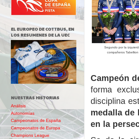
EL EUROPEO DE COTTBUS, EN
LOS RESUMENES DE LA UEC
Segundo por la izquier
compañeros Tabellion 
Campeón de
forma exclu
NUESTRAS HISTORIAS
disciplina e
Análisis
medalla de 
Autonomías
Campeonatos de España
en la perse
Campeonatos de Europa
Champions League