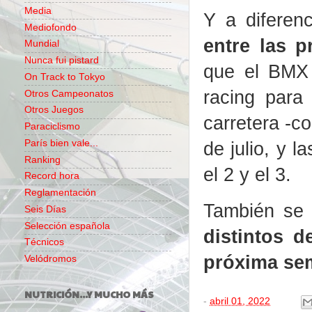
Media
Y a diferen
Mediofondo
entre las p
Mundial
Nunca fui pistard
que el BMX 
On Track to Tokyo
racing para
Otros Campeonatos
Otros Juegos
carretera -co
Paraciclismo
París bien vale...
de julio, y l
Ranking
el 2 y el 3.
Record hora
Reglamentación
También se
Seis Días
Selección española
distintos d
Técnicos
próxima se
Velódromos
NUTRICIÓN...Y MUCHO MÁS
-
abril 01, 2022