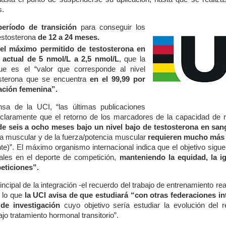
s.
eríodo de transición
para conseguir los
testosterona
de
12 a 24 meses.
vel máximo permitido de testosterona en
 actual de 5 nmol/L a 2,5 nmol/L
, que la
e es el “valor que corresponde al nivel
sterona que se encuentra
en el 99,99 por
lación femenina”.
sa de la UCI, “las últimas publicaciones
 claramente que el retorno de los marcadores de la capacidad de re
e seis a ocho meses bajo un nivel bajo de testosterona en san
a muscular y de la fuerza/potencia muscular
requieren mucho más
te)”. El máximo organismo internacional indica que el objetivo sigue
uales en el deporte de competición,
manteniendo la equidad, la i
eticiones”.
incipal de la integración -el recuerdo del trabajo de entrenamiento rea
 lo que
la UCI avisa de que estudiará “con otras federaciones in
de investigación
cuyo objetivo sería estudiar la evolución del re
jo tratamiento hormonal transitorio”.