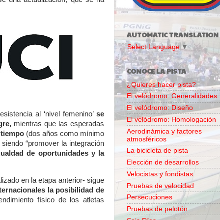
AUTOMATIC TRANSLATION
Select Language
▼
CONOCE LA PISTA
¿Quieres hacer pista?
El velódromo: Generalidades
El velódromo: Diseño
sistencia al ‘nivel femenino’
se
El velódromo: Homologación
gre,
mientras que las esperadas
Aerodinámica y factores
 tiempo
(dos años como mínimo
atmosféricos
 siendo “promover la integración
La bicicleta de pista
gualdad de oportunidades y la
Elección de desarrollos
Velocistas y fondistas
lizado en la etapa anterior- sigue
Pruebas de velocidad
ternacionales la posibilidad de
Persecuciones
ndimiento físico de los atletas
Pruebas de pelotón