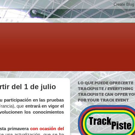
LO QUE PUEDE OFRECERTE
ir del 1 de julio
TRACKPISTE / EVERYTHING
TRACKPISTE CAN OFFER YO
FOR YOUR TRACK EVENT
u participación en las pruebas
Francia), que
entrará en vigor el
volucionen los conocimientos
esta primavera
con ocasión del
se una actualización, que se ha