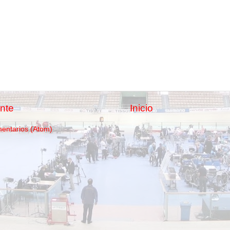
nte
Inicio
mentarios (Atom)