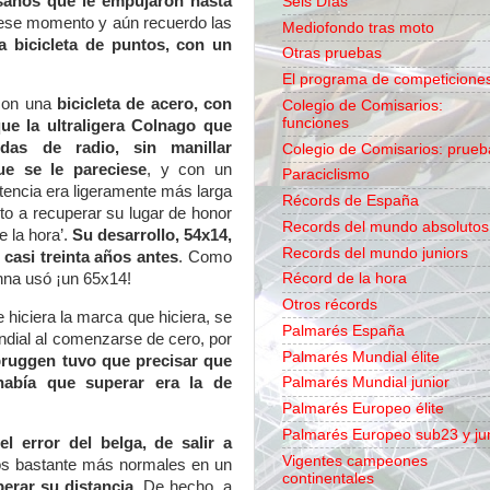
isanos que le empujaron hasta
Seis Días
tu’ ese momento y aún recuerdo las
Mediofondo tras moto
a bicicleta de puntos, con un
Otras pruebas
El programa de competicione
con una
bicicleta de acero, con
Colegio de Comisarios:
funciones
ue la ultraligera Colnago que
das de radio, sin manillar
Colegio de Comisarios: prueb
ue se le pareciese
, y con un
Paraciclismo
tencia era ligeramente más larga
Récords de España
sto a recuperar su lugar de honor
Records del mundo absolutos
e la hora’.
Su desarrollo, 54x14,
Records del mundo juniors
 casi treinta años antes
. Como
Récord de la hora
nna usó ¡un 65x14!
Otros récords
 hiciera la marca que hiciera, se
Palmarés España
dial al comenzarse de cero, por
Palmarés Mundial élite
bruggen tuvo que precisar que
abía que superar era la de
Palmarés Mundial junior
Palmarés Europeo élite
Palmarés Europeo sub23 y ju
el error del belga, de salir a
Vigentes campeones
mpos bastante más normales en un
continentales
erar su distancia
. De hecho, a