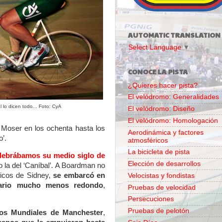
AUTOMATIC TRANSLATION
Select Language
▼
CONOCE LA PISTA
¿Quieres hacer pista?
El velódromo: Generalidades
l lo dicen todo... Foto: CyA
El velódromo: Diseño
El velódromo: Homologación
 Moser en los ochenta hasta los
Aerodinámica y factores
’.
atmosféricos
La bicicleta de pista
elebrábamos su medio siglo de
Elección de desarrollos
mo la del ‘Caníbal’. A Boardman no
picos de Sidney,
se embarcó en
Velocistas y fondistas
rsario mucho menos redondo
,
Pruebas de velocidad
Persecuciones
Pruebas de pelotón
 los Mundiales de Manchester
,