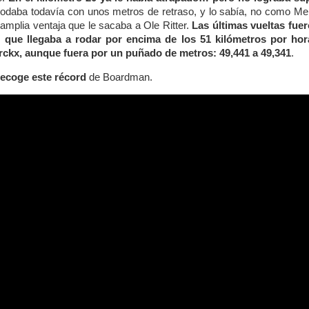
l rodaba todavía con unos metros de retraso, y lo sabía, no como M
a amplia ventaja que le sacaba a Ole Ritter.
Las últimas vueltas fuer
que llegaba a rodar por encima de los 51 kilómetros por hora 
rckx, aunque fuera por un puñado de metros: 49,441 a 49,341
.
 recoge este récord
de Boardman.