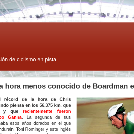
ión de ciclismo en pista
 la hora menos conocido de Boardman e
el
récord de la hora de Chris
ndo piensa en los 56,375 km. que
96 y que
recientemente fueron
ppo Ganna
. La segunda de sus
naba esos años dorados en el que
durain, Toni Rominger y este inglés