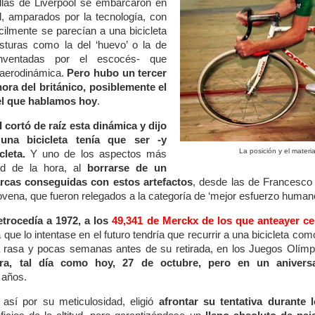
llas de Liverpool se embarcaron en
, amparados por la tecnología, con
ícilmente se parecían a una bicicleta
sturas como la del ‘huevo’ o la de
nventadas por el escocés- que
r aerodinámica.
Pero hubo un tercer
hora del británico, posiblemente el
el que hablamos hoy
.
I cortó de raíz esta dinámica y dijo
a bicicleta tenía que ser -y
La posición y el materia
cleta.
Y uno de los aspectos más
rd de la hora, al
borrarse de un
rcas conseguidas con estos artefactos
, desde las de Francesco
novena, que fueron relegados a la categoría de ‘mejor esfuerzo humano
etrocedía a 1972, a los
49,341 de Merckx de los que anteayer c
 que lo intentase en el futuro tendría que recurrir a una bicicleta co
a rasa y pocas semanas antes de su retirada, en los Juegos Olím
ura, tal día como hoy, 27 de octubre, pero en un anive
 años.
o así por su meticulosidad, eligió
afrontar su tentativa durante