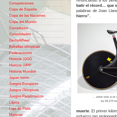
renunciando a los benef
Competiciones
batir el récord… que 
Copa de España
palabras de Joan Llan
Copa de las Naciones
hierro”.
Copa del Mundo
Corredores
Curiosidades
DerbyWheel
Estrellas olímpicas
Federaciones
Historia JJOO
Historia JJPP
Historia Mundial
Japan keirin
Juegos Europeos
Juegos Olímpicos
Juegos Paralímpicos
... sobre todo si s
los 56,375 k
Libros
Liga de Pista
muerte
. El primer kil
Material
esfuerzo tan prolongad