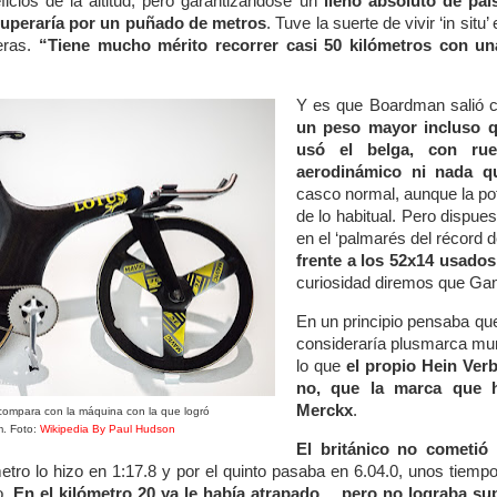
icios de la altitud, pero garantizándose un
lleno absoluto de pa
superaría por un puñado de metros
. Tuve la suerte de vivir ‘in si
eras.
“Tiene mucho mérito recorrer casi 50 kilómetros con un
Y es que Boardman salió 
un peso mayor incluso q
usó el belga, con rue
aerodinámico ni nada q
casco normal, aunque la po
de lo habitual. Pero dispue
en el ‘palmarés del récord d
frente a los 52x14 usados
curiosidad diremos que Ga
En un principio pensaba que
consideraría plusmarca mun
lo que
el propio Hein Ver
no, que la marca que h
Merckx
.
e compara con la máquina con la que logró
m. Foto:
Wikipedia By Paul Hudson
El británico no cometió 
ómetro lo hizo en 1:17.8 y por el quinto pasaba en 6.04.0, unos tie
o.
En el kilómetro 20 ya le había atrapado… pero no lograba sup