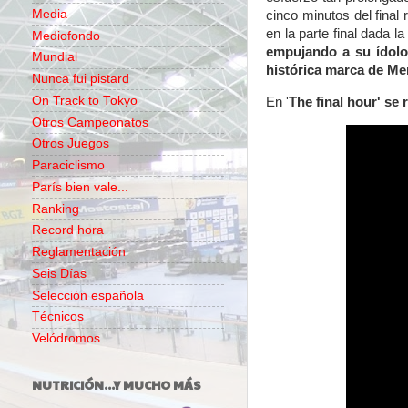
Media
cinco minutos del fina
en la parte final dada l
Mediofondo
empujando a su ídolo 
Mundial
histórica marca de Me
Nunca fui pistard
On Track to Tokyo
En '
The final hour' se
Otros Campeonatos
Otros Juegos
Paraciclismo
París bien vale...
Ranking
Record hora
Reglamentación
Seis Días
Selección española
Técnicos
Velódromos
NUTRICIÓN...Y MUCHO MÁS