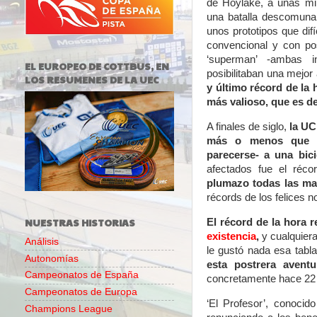
de Hoylake, a unas mi
una batalla descomunal
unos prototipos que dif
convencional y con po
‘superman’ -ambas i
EL EUROPEO DE COTTBUS, EN
posibilitaban una mejo
LOS RESUMENES DE LA UEC
y último récord de la 
más valioso, que es d
A finales de siglo,
la UC
más o menos que un
parecerse- a una bici
afectados fue el réco
plumazo todas las ma
récords de los felices 
NUESTRAS HISTORIAS
El récord de la hora r
existencia
,
y cualquiera
Análisis
le gustó nada esa tabl
Autonomías
esta postrera avent
Campeonatos de España
concretamente hace 22
Campeonatos de Europa
‘El Profesor’, conocid
Champions League