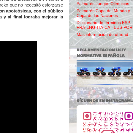
Palmarés Juegos Olímpicos
erckx que no necesitó esforzarse
on apoteósicas, con el público
Palmarés Copa del Mundo y
Copa de las Naciones
y al final lograba mejorar la
Diccionario de términos ESP-
FRA-ENG-ITA-CAT-EUS-POR
Más información de utilidad
REGLAMENTACION UCI Y
NORMATIVA ESPAÑOLA
SÍGUENOS EN INSTAGRAM..