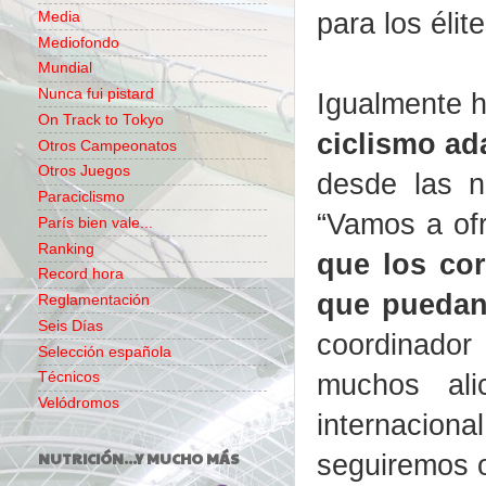
para los éli
Media
Mediofondo
Mundial
Nunca fui pistard
Igualmente 
On Track to Tokyo
ciclismo a
Otros Campeonatos
Otros Juegos
desde las n
Paraciclismo
“Vamos a of
París bien vale...
Ranking
que los cor
Record hora
que puedan 
Reglamentación
Seis Días
coordinador
Selección española
muchos ali
Técnicos
Velódromos
internacio
seguiremos o
NUTRICIÓN...Y MUCHO MÁS