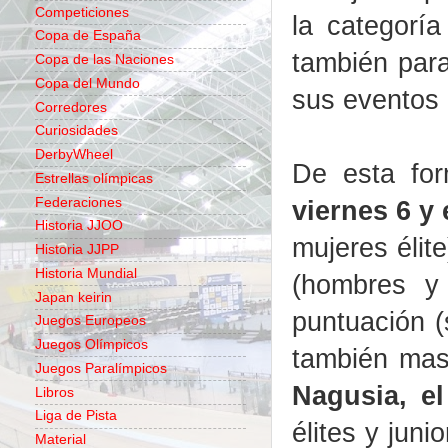
Competiciones
la categoría
Copa de España
también para
Copa de las Naciones
Copa del Mundo
sus eventos 
Corredores
Curiosidades
DerbyWheel
De esta fo
Estrellas olímpicas
Federaciones
viernes 6 y
Historia JJOO
mujeres élit
Historia JJPP
Historia Mundial
(hombres y 
Japan keirin
puntuación (
Juegos Europeos
Juegos Olímpicos
también mas
Juegos Paralímpicos
Nagusia, e
Libros
Liga de Pista
élites y juni
Material