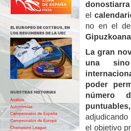
donostiarra
el
calendari
no en el d
EL EUROPEO DE COTTBUS, EN
LOS RESUMENES DE LA UEC
Gipuzkoana
La gran no
una sin
internacion
poder perm
NUESTRAS HISTORIAS
número d
Análisis
puntuables
Autonomías
Campeonatos de España
adjudicando
Campeonatos de Europa
el objetivo p
Champions League