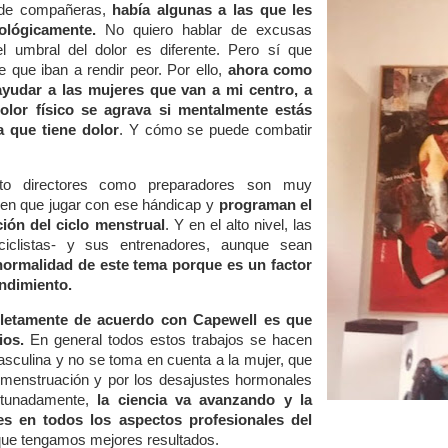
l de compañeras,
había algunas a las que les
ológicamente.
No quiero hablar de excusas
l umbral del dolor es diferente. Pero sí que
 que iban a rendir peor. Por ello,
ahora como
ayudar a las mujeres que van a mi centro, a
lor físico se agrava si mentalmente estás
a que tiene dolor
. Y cómo se puede combatir
anto directores como preparadores son muy
nen que jugar con ese hándicap y
programan el
ión del ciclo menstrual
. Y en el alto nivel, las
 ciclistas- y sus entrenadores, aunque sean
normalidad de este tema porque es un factor
endimiento.
letamente de acuerdo con Capewell es que
ios.
En general todos estos trabajos se hacen
asculina y no se toma en cuenta a la mujer, que
la menstruación y por los desajustes hormonales
rtunadamente,
la ciencia va avanzando y la
es en todos los aspectos profesionales del
ue tengamos mejores resultados.