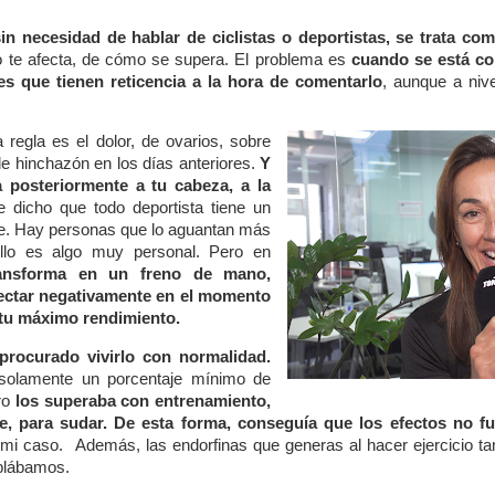
sin necesidad de hablar de ciclistas o deportistas, se trata c
 te afecta, de cómo se supera. El problema es
cuando se está co
s que tienen reticencia a la hora de comentarlo
, aunque a niv
a regla es el dolor, de ovarios, sobre
e hinchazón en los días anteriores.
Y
a posteriormente a tu cabeza, a la
dicho que todo deportista tiene un
nte. Hay personas que lo aguantan más
llo es algo muy personal. Pero en
ansforma en un freno de mano,
fectar negativamente en el momento
 tu máximo rendimiento.
procurado vivirlo con normalidad.
 solamente un porcentaje mínimo de
ero
los superaba con entrenamiento,
te, para sudar. De esta forma, conseguía que los efectos no f
 mi caso.
Además, las endorfinas que generas al hacer ejercicio t
ablábamos.