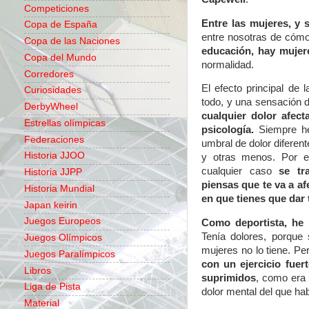
Competiciones
Entre las mujeres, y 
Copa de España
entre nosotras de cómo
Copa de las Naciones
educación, hay mujere
Copa del Mundo
normalidad.
Corredores
El efecto principal de l
Curiosidades
todo, y una sensación d
DerbyWheel
cualquier dolor afect
Estrellas olímpicas
psicología.
Siempre he 
Federaciones
umbral de dolor difere
Historia JJOO
y otras menos. Por e
cualquier caso
se tr
Historia JJPP
piensas que te va a a
Historia Mundial
en que tienes que dar
Japan keirin
Juegos Europeos
Como deportista, he 
Tenía dolores, porque
Juegos Olímpicos
mujeres no lo tiene. P
Juegos Paralímpicos
con un ejercicio fuer
Libros
suprimidos
, como era
Liga de Pista
dolor mental del que h
Material