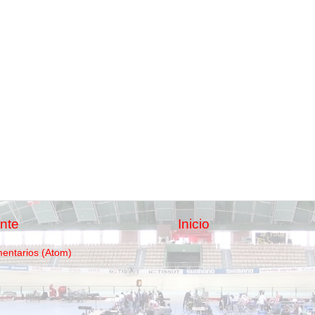
nte
Inicio
mentarios (Atom)