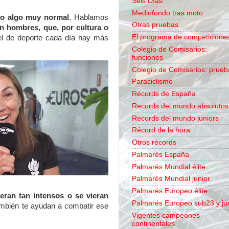
Seis Días
Mediofondo tras moto
omo algo muy normal
. Hablamos
Otras pruebas
n hombres, que, por cultura o
El programa de competicione
el de deporte cada día hay más
Colegio de Comisarios:
funciones
Colegio de Comisarios: prueb
Paraciclismo
Récords de España
Records del mundo absolutos
Records del mundo juniors
Récord de la hora
Otros récords
Palmarés España
Palmarés Mundial élite
Palmarés Mundial junior
Palmarés Europeo élite
ueran tan intensos o se vieran
Palmarés Europeo sub23 y ju
ambién te ayudan a combatir ese
Vigentes campeones
continentales