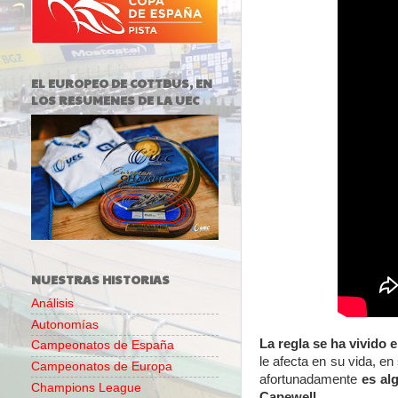
EL EUROPEO DE COTTBUS, EN
LOS RESUMENES DE LA UEC
NUESTRAS HISTORIAS
Análisis
Autonomías
La regla se ha vivido 
Campeonatos de España
le afecta en su vida, en
Campeonatos de Europa
afortunadamente
es al
Champions League
Capewell
.