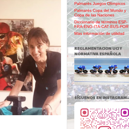
Palmarés Juegos Olímpicos
Palmarés Copa del Mundo y
Copa de las Naciones
Diccionario de términos ESP-
FRA-ENG-ITA-CAT-EUS-POR
Más información de utilidad
REGLAMENTACION UCI Y
NORMATIVA ESPAÑOLA
SÍGUENOS EN INSTAGRAM..