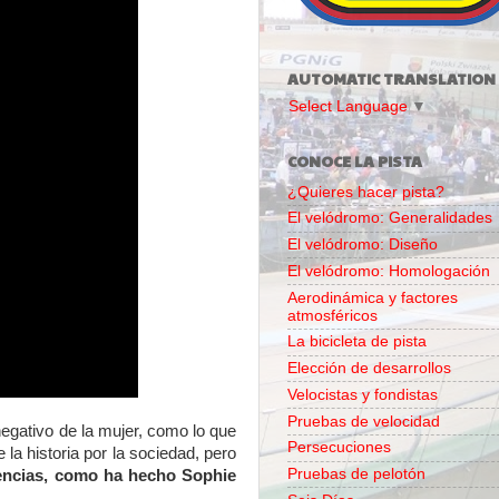
AUTOMATIC TRANSLATION
Select Language
▼
CONOCE LA PISTA
¿Quieres hacer pista?
El velódromo: Generalidades
El velódromo: Diseño
El velódromo: Homologación
Aerodinámica y factores
atmosféricos
La bicicleta de pista
Elección de desarrollos
Velocistas y fondistas
Pruebas de velocidad
negativo de la mujer, como lo que
Persecuciones
 la historia por la sociedad, pero
Pruebas de pelotón
cencias, como ha hecho Sophie