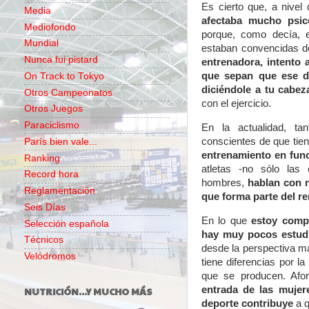
Es cierto que, a nive
Media
afectaba mucho psic
Mediofondo
porque, como decía, e
Mundial
estaban convencidas de
Nunca fui pistard
entrenadora, intento 
que sepan que ese do
On Track to Tokyo
diciéndole a tu cabez
Otros Campeonatos
con el ejercicio.
Otros Juegos
Paraciclismo
En la actualidad, t
conscientes de que tie
París bien vale...
entrenamiento en func
Ranking
atletas -no sólo las
Record hora
hombres,
hablan con 
Reglamentación
que forma parte del r
Seis Días
En lo que
estoy comp
Selección española
hay muy pocos estud
Técnicos
desde la perspectiva m
Velódromos
tiene diferencias por 
que se producen. Afo
entrada de las mujer
NUTRICIÓN...Y MUCHO MÁS
deporte contribuye
a q