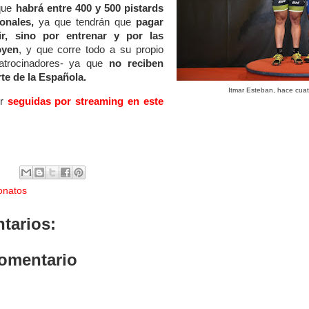
 que
habrá entre 400 y 500 pistards
onales,
ya que tendrán que
pagar
r, sino por entrenar y por las
oyen
, y que corre todo a su propio
atrocinadores- ya que
no reciben
te de la Española.
Itmar Esteban, hace cuat
r
seguidas por streaming en este
onatos
tarios:
comentario