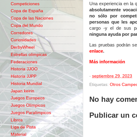
Una experiencia en la
Competiciones
absolutamente vocaci
Copa de España
no sólo por competi
Copa de las Naciones
personas que les ap
Copa del Mundo
cargo -y el de sus p
Corredores
ninguna ayuda por par
Curiosidades
Las pruebas podrán se
DerbyWheel
enlace
.
Estrellas olímpicas
Más información
Federaciones
Historia JJOO
-
septiembre 29, 2023
Historia JJPP
Historia Mundial
Etiquetas:
Otros Campe
Japan keirin
No hay comen
Juegos Europeos
Juegos Olímpicos
Juegos Paralímpicos
Publicar un 
Libros
Liga de Pista
Material