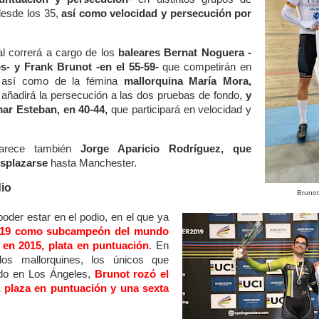
desde los 35,
así como velocidad y persecución por
al correrá a cargo de los
baleares Bernat Noguera -
s- y Frank Brunot -en el 55-59-
que competirán en
, así como de la fémina
mallorquina María Mora,
 añadirá la persecución a las dos pruebas de fondo,
y
tmar Esteban, en 40-44,
que participará en velocidad y
parece también
Jorge Aparicio Rodríguez, que
esplazarse
hasta Manchester.
io
Brunot
poder estar en el podio, en el que ya
019 como subcampeón del mundo
 en 2015, plata en puntuación
. En
os mallorquines, los únicos que
ado en Los Ángeles,
Brunot rozó el
 plaza en puntuación y una sexta