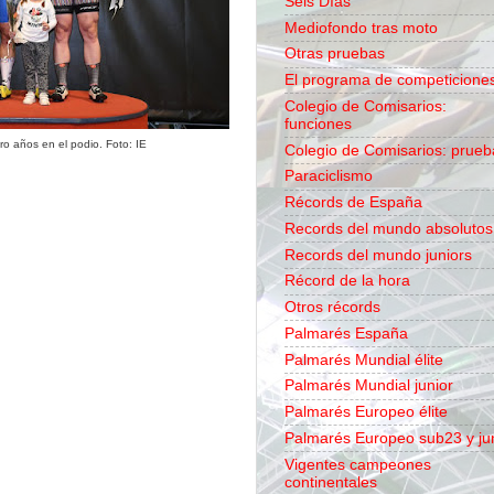
Seis Días
Mediofondo tras moto
Otras pruebas
El programa de competicione
Colegio de Comisarios:
funciones
ro años en el podio. Foto: IE
Colegio de Comisarios: prueb
Paraciclismo
Récords de España
Records del mundo absolutos
Records del mundo juniors
Récord de la hora
Otros récords
Palmarés España
Palmarés Mundial élite
Palmarés Mundial junior
Palmarés Europeo élite
Palmarés Europeo sub23 y ju
Vigentes campeones
continentales