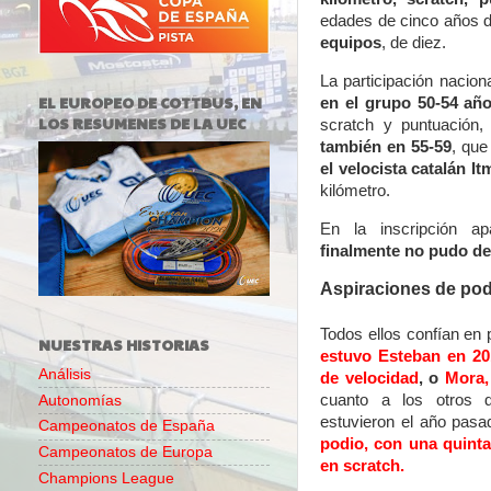
edades de cinco años 
equipos
, de diez.
La participación nacion
EL EUROPEO DE COTTBUS, EN
en el grupo 50-54 año
LOS RESUMENES DE LA UEC
scratch y puntuación
también en 55-59
, que
el velocista catalán I
kilómetro.
En la inscripción a
finalmente no pudo d
Aspiraciones de pod
Todos ellos confían en 
NUESTRAS HISTORIAS
estuvo Esteban en 2
Análisis
de velocidad
, o
Mora,
cuanto a los otros d
Autonomías
estuvieron el año pas
Campeonatos de España
podio, con una quinta
Campeonatos de Europa
en scratch.
Champions League