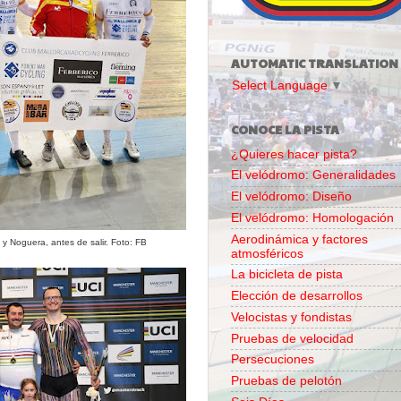
AUTOMATIC TRANSLATION
Select Language
▼
CONOCE LA PISTA
¿Quieres hacer pista?
El velódromo: Generalidades
El velódromo: Diseño
El velódromo: Homologación
Aerodinámica y factores
 y Noguera, antes de salir. Foto: FB
atmosféricos
La bicicleta de pista
Elección de desarrollos
Velocistas y fondistas
Pruebas de velocidad
Persecuciones
Pruebas de pelotón