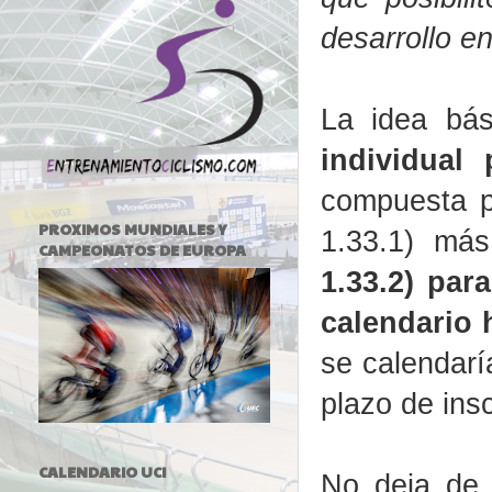
desarrollo en
La idea bá
individual
compuesta 
PROXIMOS MUNDIALES Y
1.33.1) má
CAMPEONATOS DE EUROPA
1.33.2) par
calendario 
se calendarí
plazo de ins
CALENDARIO UCI
No deja de 