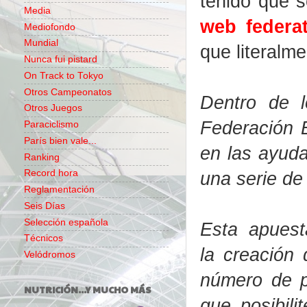
tenido que 
Media
web federat
Mediofondo
Mundial
que literalm
Nunca fui pistard
On Track to Tokyo
Otros Campeonatos
Dentro de l
Otros Juegos
Federación 
Paraciclismo
París bien vale...
en las ayuda
Ranking
una serie de
Record hora
Reglamentación
Seis Días
Selección española
Esta apuest
Técnicos
la creación 
Velódromos
número de p
NUTRICIÓN...Y MUCHO MÁS
que posibil