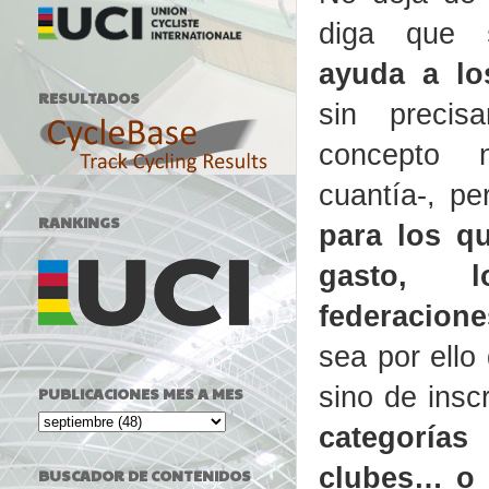
diga que
ayuda a lo
RESULTADOS
sin precis
concepto
cuantía-, p
RANKINGS
para los q
gasto, 
federacione
sea por ello
sino de insc
PUBLICACIONES MES A MES
categoría
clubes… o 
BUSCADOR DE CONTENIDOS