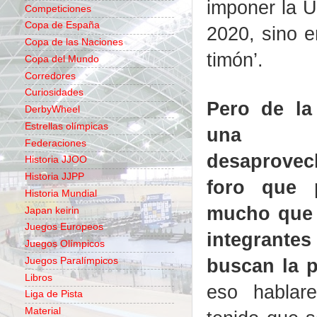
imponer la 
Competiciones
Copa de España
2020, sino e
Copa de las Naciones
timón’.
Copa del Mundo
Corredores
Curiosidades
Pero de la
DerbyWheel
Estrellas olímpicas
una p
Federaciones
desaprove
Historia JJOO
Historia JJPP
foro que 
Historia Mundial
mucho que 
Japan keirin
Juegos Europeos
integran
Juegos Olímpicos
buscan la 
Juegos Paralímpicos
Libros
eso hablar
Liga de Pista
Material