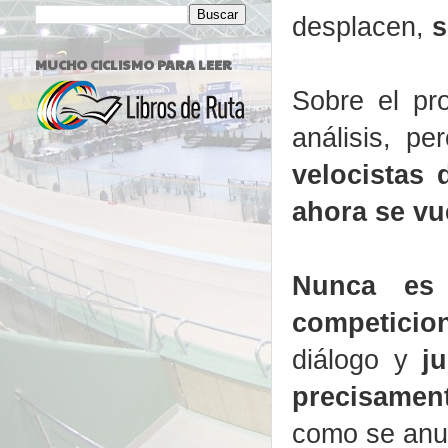
desplacen,
s
MUCHO CICLISMO PARA LEER
Sobre el pr
análisis, p
velocistas
ahora se vue
Nunca es
competicio
diálogo y
j
precisament
como se anu