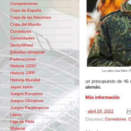
Competiciones
Copa de España
Copa de las Naciones
Copa del Mundo
Corredores
Curiosidades
DerbyWheel
Estrellas olímpicas
Federaciones
Historia JJOO
La cabo Lisa Klein. 
Historia JJPP
Historia Mundial
un presupuesto de 46 m
Japan keirin
alemán.
Juegos Europeos
Más información
Juegos Olímpicos
Juegos Paralímpicos
-
abril 29, 2022
Libros
Etiquetas:
Corredores
,
C
Liga de Pista
Material