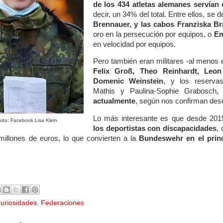
de los 434 atletas alemanes servían
decir, un 34% del total. Entre ellos, se
Brennauer, y las cabos Franziska Br
oro en la persecución por equipos, o
Em
en velocidad por equipos.
Pero también eran militares -al meno
Felix Groß, Theo Reinhardt, Leo
Domenic Weinstein
, y los reserva
Mathis y Paulina-Sophie Grabosch
actualmente
, según nos confirman des
Lo más interesante es que desde 20
Foto: Facebook Lisa Klein
los deportistas con discapacidades
,
illones de euros, lo que convierten a la
Bundeswehr en el princ
uriosidades
,
Federaciones