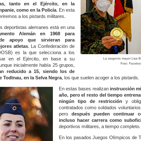
as, tanto en el Ejército, en la
anie, como en la Policía
. En esta
riremos a los pistards militares.
os deportistas alemanes está en una
lamento Alemán en 1968 para
 de apoyo que sirvieran para
ores atletas
. La Confederación de
DOSB) es la que selecciona a los
esar en el Ejército, en base a su
La sargento mayor Lisa B
Foto: Facebo
unque inicialmente había 25 grupos,
an reducido a 15, siendo los de
e Todtnau, en la Selva Negra
, los que suelen acoger a los pistards.
En estas bases realizan
instrucción mi
año, pero el resto del tiempo entren
ningún tipo de restricción
y obliga
contratados como soldados voluntario
pero
después pueden continuar c
incluso hacer carrera como subofic
deportivos militares, a tiempo completo.
En los pasados Juegos Olímpicos de T