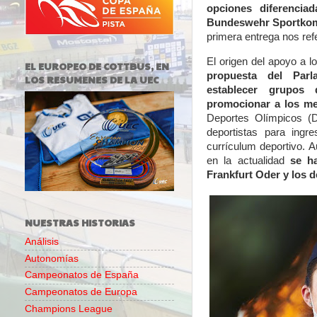
opciones diferenciad
Bundeswehr Sportkomp
primera entrega nos refe
El origen del apoyo a l
EL EUROPEO DE COTTBUS, EN
propuesta del Par
LOS RESUMENES DE LA UEC
establecer grupos
promocionar a los mej
Deportes Olímpicos (
deportistas para ingr
currículum deportivo. A
en la actualidad
se h
Frankfurt Oder y los d
NUESTRAS HISTORIAS
Análisis
Autonomías
Campeonatos de España
Campeonatos de Europa
Champions League