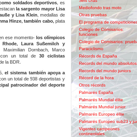
Seis Días
 como soldados deportivos
, es
Mediofondo tras moto
 destacan
la sargento mayor Lisa
auße y Lisa Klein
, medallas de
Otras pruebas
ma Hinze, también cabo,
plata
El programa de competicione
Colegio de Comisarios:
funciones
s en ese momento-
los olímpicos
Colegio de Comisarios: prueb
n Rhode, Laura Sußemilch y
Paraciclismo
s Maximilian Dornbach, Marco
, con un total de
30 ciclistas
Récords de España
de la BDR.
Records del mundo absolutos
Records del mundo juniors
15,
el sistema también apoya a
Récord de la hora
 con un total de 938 deportistas y
ipal patrocinador del deporte
Otros récords
Palmarés España
Palmarés Mundial élite
Palmarés Mundial junior
Palmarés Europeo élite
Palmarés Europeo sub23 y ju
Vigentes campeones
continentales