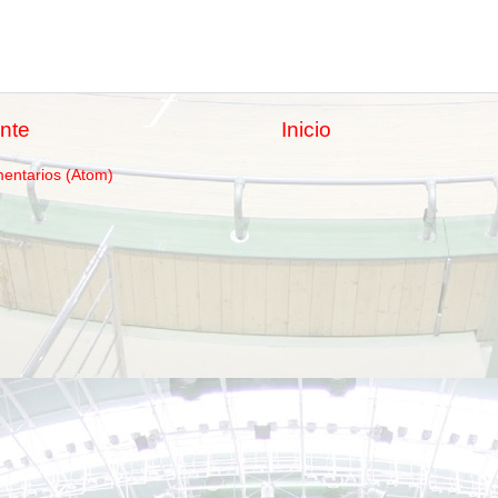
nte
Inicio
mentarios (Atom)