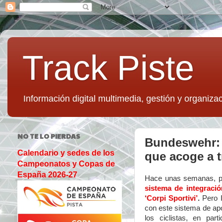
Track Piste
Información digital multimedia, gestión y organizac
NO TE LO PIERDAS
Bundeswehr: E
Calendario y sedes de los
que acoge a t
Campeonatos y Copas de
España 2026-27
Hace unas semanas, 
sistema de integración
‘Corpi Sportivi’
.
Pero I
con este sistema de apo
los ciclistas, en part