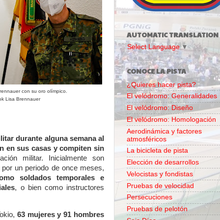
AUTOMATIC TRANSLATION
Select Language
▼
CONOCE LA PISTA
¿Quieres hacer pista?
rennauer con su oro olímpico.
El velódromo: Generalidades
ok Lisa Brennauer
El velódromo: Diseño
El velódromo: Homologación
Aerodinámica y factores
litar durante alguna semana al
atmosféricos
an en sus casas y compiten sin
La bicicleta de pista
ción militar. Inicialmente son
Elección de desarrollos
s por un periodo de once meses,
Velocistas y fondistas
omo soldados temporales e
Pruebas de velocidad
iales
, o bien como instructores
Persecuciones
Pruebas de pelotón
okio,
63 mujeres y 91 hombres