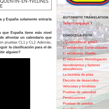
AUTOMATIC TRANSLATION
a y España solamente entraría
Select Language
▼
la que España tiene más nivel
CONOCE LA PISTA
 de afrontar un calendario que
¿Quieres hacer pista?
o en pruebas CL1 y CL2. Además,
ir la clasificación para el de
El velódromo: Generalidades
itir alguien?
El velódromo: Diseño
El velódromo: Homologación
Aerodinámica y factores
atmosféricos
La bicicleta de pista
Elección de desarrollos
Velocistas y fondistas
Pruebas de velocidad
Persecuciones
Pruebas de pelotón