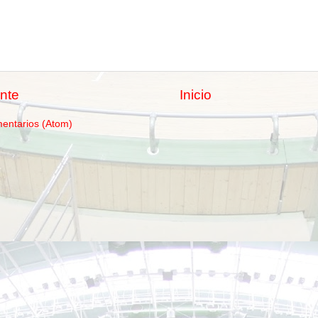
nte
Inicio
mentarios (Atom)