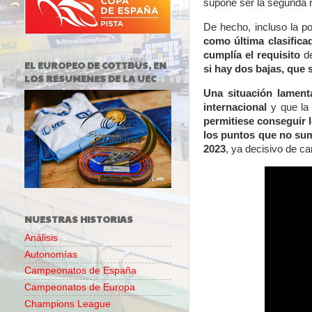
supone ser la segunda 
De hecho, incluso la p
como última clasifica
cumplía el requisito
d
EL EUROPEO DE COTTBUS, EN
si hay dos bajas, que
LOS RESUMENES DE LA UEC
Una situación lament
internacional
y que la
permitiese conseguir 
los puntos que no sum
2023
, ya decisivo de c
NUESTRAS HISTORIAS
Análisis
Autonomías
Campeonatos de España
Campeonatos de Europa
Champions League