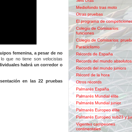
Seis Días
Mediofondo tras moto
Otras pruebas
El programa de competicione
Colegio de Comisarios:
funciones
Colegio de Comisarios: prueb
Paraciclismo
quipos femenina, a pesar de no
Récords de España
o que no tiene son velocistas
Records del mundo absolutos
dividuales habrá un corredor o
Records del mundo juniors
Récord de la hora
esentación en las 22 pruebas
Otros récords
Palmarés España
Palmarés Mundial élite
Palmarés Mundial junior
Palmarés Europeo élite
Palmarés Europeo sub23 y ju
Vigentes campeones
continentales