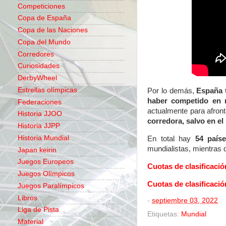
Competiciones
Copa de España
Copa de las Naciones
Copa del Mundo
Corredores
Curiosidades
DerbyWheel
Estrellas olímpicas
Por lo demás,
España t
haber competido en 
Federaciones
actualmente para afront
Historia JJOO
corredora, salvo en el
Historia JJPP
Historia Mundial
En total hay
54 país
mundialistas, mientras 
Japan keirin
Juegos Europeos
Cuotas de clasificació
Juegos Olímpicos
Cuotas de clasificaci
Juegos Paralímpicos
Libros
-
septiembre 03, 2022
Liga de Pista
Etiquetas:
Mundial
Material