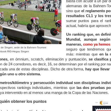
basta con acudir a un par d
alemanas de la Bahnen-To
sino que
el reglamento po
resultados CL1 y los tr
sumar puntos para el rank
actual, habría que aprovech
Un ranking que, en definit
Mundial, aunque según 
maneras,
como ya hemos 
o de Singen, sede de la Bahnen-Tournee
seguro que tendremos que
ebook RIG-Hegau Singen
más: mientras que
en la 
ones,
en ómnium, scratch, eliminación y puntuación,
se clasifica
ión de 24 corredores, es decir, 16, se determinan por el ranking por nac
e cada una de estas disciplinas. Dicho de otra forma,
hay que llevar
egún uno u otro sistema.
 metros/kilómetro y persecución individual son disciplinas indiv
spectivos rankings individuales, mientras que
las dos pruebas por
ya intervenido en al menos una manga de la Copa de las Naciones.
uién obtener los puntos