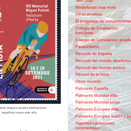
Seis Días
Mediofondo tras moto
Otras pruebas
El programa de competicione
Colegio de Comisarios:
funciones
Colegio de Comisarios: prueb
Paraciclismo
Récords de España
Records del mundo absolutos
Records del mundo juniors
Récord de la hora
Otros récords
Palmarés España
Palmarés Mundial élite
Palmarés Mundial junior
abrá ninguna prueba internacional
Palmarés Europeo élite
española nueva este año.
Palmarés Europeo sub23 y ju
Vigentes campeones
continentales