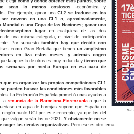
de elegir
cómo y dónde obtener esos puntos, sobre
que sean lo menos costosos
-económica y
do-. Por ejemplo, ganar una
CL2 se traduce en los
ser noveno en una CL1 o, aproximadamente,
n Mundial o una Copa de las Naciones; ganar una
ecimoséptimo lugar
en cualquiera de las dos
o de una misma categoría, el nivel de participación
ente. Por supuesto
también hay que decidir con
íses como Gran Bretaña que tienen
un amplísimo
redores en liza estos meses -y además cogen
que la apuesta de otros es muy reducida y
tienen que
as semanas por media Europa en esa caza de
ón que es organizar las propias competiciones CL1
 se pueden buscar las condiciones más favorables
ntos. La Federación Española prometió unas ayudas a
o la
renuncia de la Barcelona-Fiorenzuola
o que la
quedase en agua de borrajas supone que España no
No h
ningún punto UCI por este concepto, ya que los del
t que valgan serán los de 2021.
Y obviamente no se
de coger las riendas organizativas.
Pero ese es otro tema.