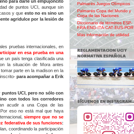
eno para darle un empujoncito
Palmarés Juegos Olímpicos
idad de puntos UCI, aunque sin
Palmarés Copa del Mundo y
scasos y que
esto no es sino un
Copa de las Naciones
ente agridulce por la lesión de
Diccionario de términos ESP-
FRA-ENG-ITA-CAT-EUS-POR
Más información de utilidad
les pruebas internacionales, en
REGLAMENTACION UCI Y
rticipar en esa prueba en una
NORMATIVA ESPAÑOLA
e un país tenga clasificada una
on la situación de Mora antes
, tomar parte en la madison en la
inscrito-
para acompañar a Erik
 puntos UCI, pero no sólo con
sino con todos los corredores
SÍGUENOS EN INSTAGRAM..
an acudir a una Copa de las
 Por eso no está mal que haya
nternacional,
siempre que no se
z federativa de sus funciones
:
lan, coordinando la participación