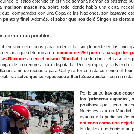
ournee, el saldo obtenido en el fin de semana alemán es bastante
bu
 la madison masculina,
sobre todo, donde había una cierta neces
de que, comparados con una Copa de las Naciones, son bastante e
 punto y final
. Además,
el sabor que nos dejó Singen es ciertam
os corredores posibles
mbién son necesarios para poder estar simplemente en las principa
amentaria que determina un
mínimo de 250 puntos para poder pa
las Naciones o en el mismo Mundial
. Puede darse el caso de qu
nga de corredores para disputarla. Por ejemplo, y volviendo c
llonense no se recupera para Cali y si Torres está corriendo el Tour
 posible…
salvo que se repescase a Illart Zuazubiskar
-que no está 
Por lo tanto,
hay que coger
los ‘primeros espadas’, 
posibles
que luego pued
Naciones o a un Mundial.
ayudas a la participación i
entienda como una dejade
lo ideal es que hubiera un p