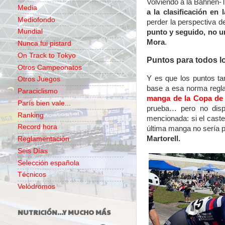
Volviendo a la Bahnen-T
Media
a la clasificación en
Mediofondo
perder la perspectiva 
Mundial
punto y seguido, no un
Mora
.
Nunca fui pistard
On Track to Tokyo
Puntos para todos l
Otros Campeonatos
Y es que los puntos ta
Otros Juegos
base a esa norma regl
Paraciclismo
manga de la Copa de 
París bien vale...
prueba… pero no dispo
Ranking
mencionada: si el caste
Record hora
última manga no sería
Martorell.
Reglamentación
Seis Días
Selección española
Técnicos
Velódromos
NUTRICIÓN...Y MUCHO MÁS