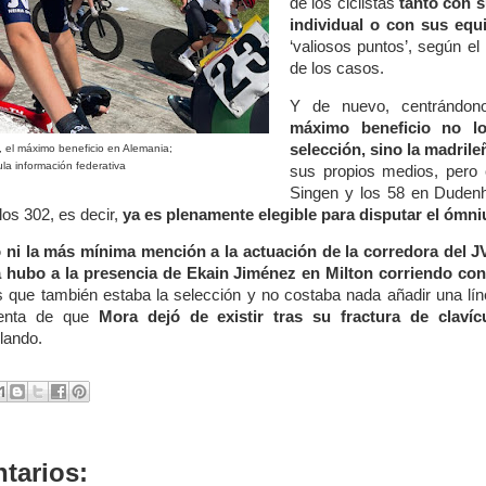
de los ciclistas
tanto con 
individual o con sus equ
‘valiosos puntos’, según el
de los casos.
Y de nuevo, centrándon
máximo beneficio no l
selección, sino la madrile
, el máximo beneficio en Alemania;
ula información federativa
sus propios medios, pero
Singen y los 58 en Dudenh
los 302, es decir,
ya es plenamente elegible para disputar el ómn
ni la más mínima mención a la actuación de la corredora del J
 hubo a la presencia de Ekain Jiménez en Milton corriendo con
as que también estaba la selección y no costaba nada añadir una lí
uenta de que
Mora dejó de existir tras su fractura de clavíc
lando.
tarios: