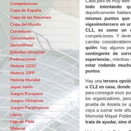
Cada país es muy libre 
Competiciones
todo intentando 
Copa de España
deportivamente hablan
Copa de las Naciones
mismos puntos que 
vigesimotercero en u
Copa del Mundo
CL1, es como un d
Corredores
competiciones. Y dentr
Curiosidades
cambia considerablem
DerbyWheel
quién:
hay algunos pa
Estrellas olímpicas
contingente de cor
experiencia-,
mientras 
Federaciones
estar rodando much
Historia JJOO
puntos
.
Historia JJPP
Historia Mundial
Hay una
tercera opci
o CL2 en casa, donde
Japan keirin
para conseguir esos pu
Juegos Europeos
los organizadores, per
Juegos Olímpicos
prueba de Anoeta se 
Juegos Paralímpicos
vaya a sumar este año 
Libros
Memorial Miquel Poble
Liga de Pista
trata de ayudar, sino 
Material