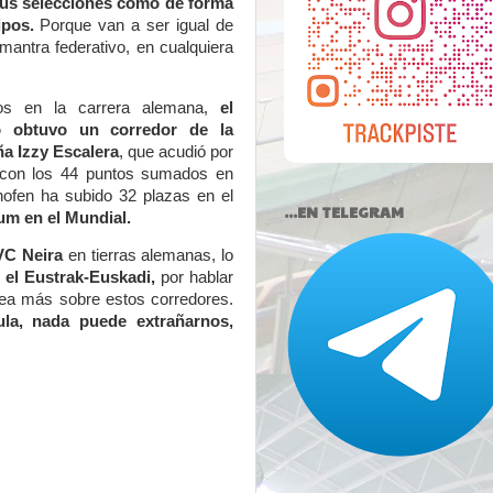
sus selecciones como de forma
ipos.
Porque van a ser igual de
 mantra federativo, en cualquiera
os en la carrera alemana,
el
o obtuvo un corredor de la
ña Izzy Escalera
, que acudió por
 con los 44 puntos sumados en
ofen ha subido 32 plazas en el
...EN TELEGRAM
ium en el Mundial.
VC Neira
en tierras alemanas, lo
 el Eustrak-Euskadi,
por hablar
nea más sobre estos corredores.
ula, nada puede extrañarnos,