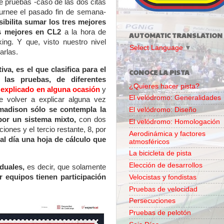
e pruebas -caso de las dos citas
urnee el pasado fin de semana-
sibilita sumar los
tres mejores
es mejores en CL2
a la hora de
AUTOMATIC TRANSLATION
ing. Y que, visto nuestro nivel
Select Language
▼
arlas.
iva, es el que clasifica para el
CONOCE LA PISTA
las pruebas, de diferentes
¿Quieres hacer pista?
explicado en alguna ocasión
y
El velódromo: Generalidades
 volver a explicar alguna vez
madison sólo se contempla la
El velódromo: Diseño
 por un sistema mixto,
con dos
El velódromo: Homologación
iones y el tercio restante, 8, por
Aerodinámica y factores
 al día una hoja de cálculo que
atmosféricos
La bicicleta de pista
Elección de desarrollos
iduales,
es decir, que solamente
 equipos tienen participación
Velocistas y fondistas
Pruebas de velocidad
Persecuciones
Pruebas de pelotón