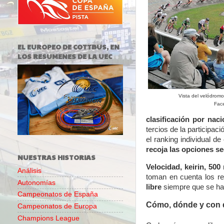
EL EUROPEO DE COTTBUS, EN
LOS RESUMENES DE LA UEC
Vista del velódrom
Fac
clasificación por naci
tercios de la participac
el ranking individual d
recoja las opciones s
NUESTRAS HISTORIAS
Velocidad, keirin, 500
Análisis
toman en cuenta los re
Autonomías
libre
siempre que se ha
Campeonatos de España
Cómo, dónde y con q
Campeonatos de Europa
Champions League